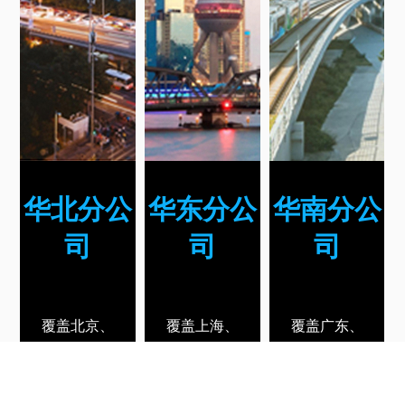
华北分公
华东分公
华南分公
司
司
司
覆盖北京、
覆盖上海、
覆盖广东、
吉林、黑龙
江苏、浙
海南、福
江、天津、
江、江西、
建、广西地