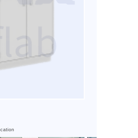
用
ication