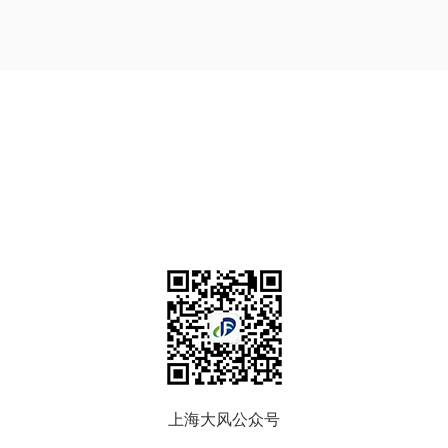
上海大风公众号