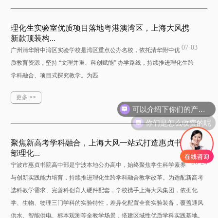
理化生实验室优质项目落地粤港澳湾区，上海大风携
新款顶装构...
07-03
广州清华附中湾区实验学校是湾区重点公办名校，依托清华附中优
质教育资源，坚持 “文理并重、科创赋能” 办学路线，持续推进理化生跨
学科融合、项目式探究教学。为匹
更多 >>
可以介绍下你们的产品么
你们是怎么收费的呢
聚焦新高考学科融合，上海大风一站式打造惠贞书院高中
部理化...
06-24
宁波市惠贞书院高中部是宁波本地公办高中，始终聚焦学生科学素养
与创新实践能力培育，持续推进理化生跨学科融合教学改革。为适配新高考
选科教学需求、完善科创育人硬件配套，学校携手上海大风集团，依据化
学、生物、物理三门学科的实验特性，差异化配置全套实验装备，覆盖通风
供水、智能供电、标本观测等全教学场景，搭建区域性优质学科实践基地。